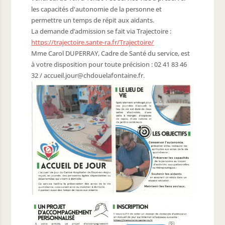
les capacités d'autonomie de la personne et
permettre un temps de répit aux aidants.
La demande d’admission se fait via Trajectoire :
hèque
https://trajectoire.sante-ra.fr/Trajectoire/
ère
Mme Carol DUPERRAY, Cadre de Santé du service, est
à votre disposition pour toute précision : 02 41 83 46
nistratives
32 / accueil.jour@chdouelafontaine.fr.
 public
/ Artisans
fs et récréatifs
 déchets
mairie
 matériel
utiles
sse