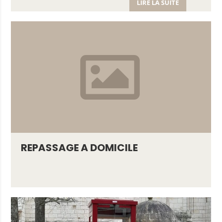
LIRE LA SUITE
erons
ger?
ions
tourisme
e local
nées
REPASSAGE A DOMICILE
 commune
l