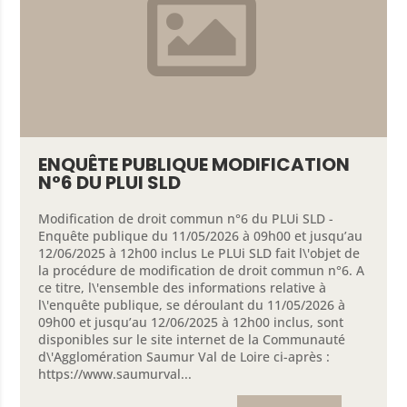
’urgence
’urgence
age à domicile
ENQUÊTE PUBLIQUE MODIFICATION
airie
N°6 DU PLUI SLD
s de Santé
Modification de droit commun n°6 du PLUi SLD -
Enquête publique du 11/05/2026 à 09h00 et jusqu’au
12/06/2025 à 12h00 inclus Le PLUi SLD fait l\'objet de
la procédure de modification de droit commun n°6. A
ce titre, l\'ensemble des informations relative à
l\'enquête publique, se déroulant du 11/05/2026 à
09h00 et jusqu’au 12/06/2025 à 12h00 inclus, sont
ping-car
disponibles sur le site internet de la Communauté
d\'Agglomération Saumur Val de Loire ci-après :
ments
https://www.saumurval...
R