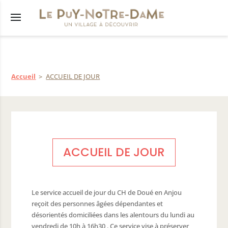
Accueil
ACCUEIL DE JOUR
s
êtés
municipal
lus
ACCUEIL DE JOUR
res
tions
nicipaux
Le service accueil de jour du CH de Doué en Anjou
reçoit des personnes âgées dépendantes et
désorientés domiciliées dans les alentours du lundi au
vendredi de 10h à 16h30 . Ce service vise à préserver