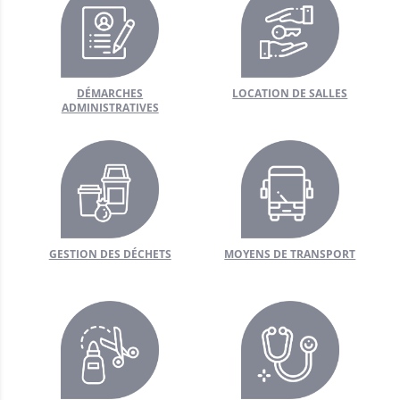
’urgence
DÉMARCHES
LOCATION DE SALLES
’urgence
ADMINISTRATIVES
age à domicile
airie
s de Santé
GESTION DES DÉCHETS
MOYENS DE TRANSPORT
ping-car
ments
R