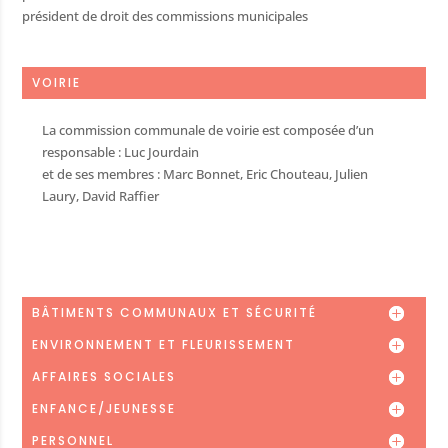
président de droit des commissions municipales
hèque
VOIRIE
ère
La commission communale de voirie est composée d’un
nistratives
responsable : Luc Jourdain
 public
et de ses membres : Marc Bonnet, Eric Chouteau, Julien
Laury, David Raffier
/ Artisans
fs et récréatifs
 déchets
BÂTIMENTS COMMUNAUX ET SÉCURITÉ
mairie
ENVIRONNEMENT ET FLEURISSEMENT
 matériel
AFFAIRES SOCIALES
utiles
ENFANCE/JEUNESSE
sse
PERSONNEL