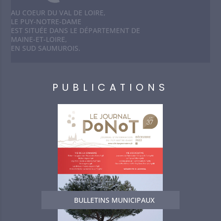
AU COEUR DU VAL DE LOIRE,
LE PUY-NOTRE-DAME
EST SITUÉE DANS LE DÉPARTEMENT DE
MAINE-ET-LOIRE,
EN SUD SAUMUROIS.
PUBLICATIONS
BULLETINS MUNICIPAUX