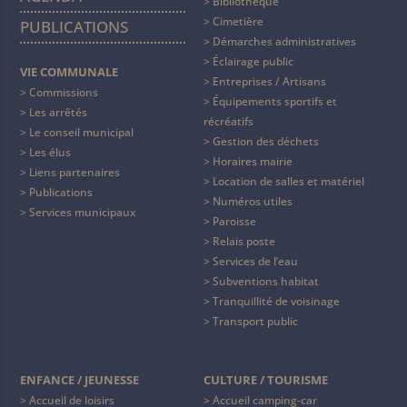
Bibliothèque
Cimetière
PUBLICATIONS
Démarches administratives
Éclairage public
VIE COMMUNALE
Entreprises / Artisans
Commissions
Équipements sportifs et
Les arrêtés
récréatifs
Le conseil municipal
Gestion des déchets
Les élus
Horaires mairie
Liens partenaires
Location de salles et matériel
Publications
Numéros utiles
Services municipaux
Paroisse
Relais poste
Services de l’eau
Subventions habitat
Tranquillité de voisinage
Transport public
ENFANCE / JEUNESSE
CULTURE / TOURISME
Accueil de loisirs
Accueil camping-car