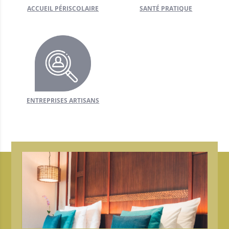
ACCUEIL PÉRISCOLAIRE
SANTÉ PRATIQUE
erons
ger?
ions
tourisme
ENTREPRISES ARTISANS
e local
nées
+
 commune
l