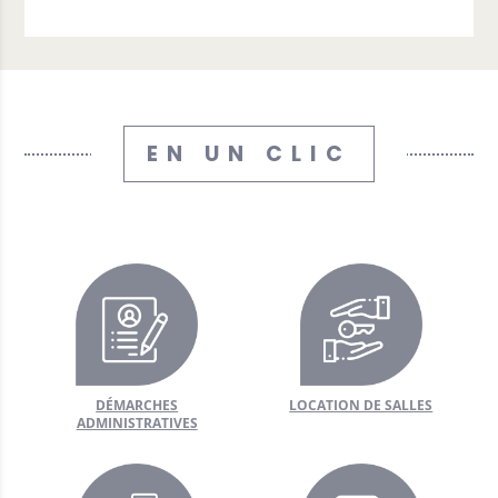
erons
ger?
ions
EN UN CLIC
tourisme
e local
nées
 commune
DÉMARCHES
LOCATION DE SALLES
ADMINISTRATIVES
l