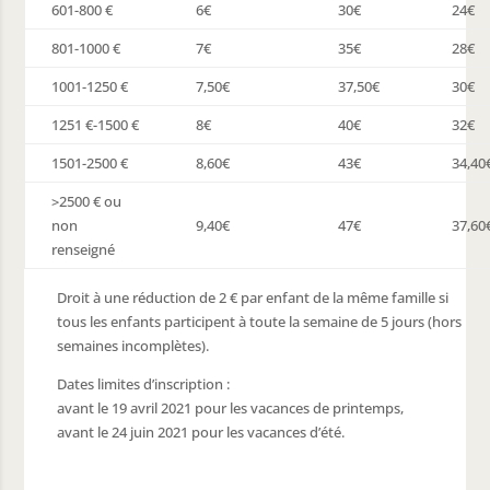
601-800 €
6€
30€
24€
801-1000 €
7€
35€
28€
’urgence
1001-1250 €
7,50€
37,50€
30€
’urgence
1251 €-1500 €
8€
40€
32€
age à domicile
1501-2500 €
8,60€
43€
34,40
airie
>2500 € ou
non
9,40€
47€
37,60
s de Santé
renseigné
Droit à une réduction de 2 € par enfant de la même famille si
tous les enfants participent à toute la semaine de 5 jours (hors
semaines incomplètes).
Dates limites d’inscription :
ping-car
avant le 19 avril 2021 pour les vacances de printemps,
avant le 24 juin 2021 pour les vacances d’été.
ments
R