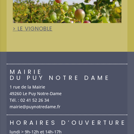
+
LE VIGNOBLE
MAIRIE
DU PUY NOTRE DAME
1 rue de la Mairie
49260 Le Puy Notre-Dame
Tél. :
02 41 52 26 34
mairie@puynotredame.fr
HORAIRES D’OUVERTURE
lundi > 9h-12h et 14h-17h