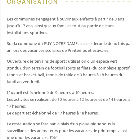
ORGANISATION
Les communes s’engagent à ouvrir aux enfants à partir de 8 ans
hèque
jusqu’à 17 ans, ainsi qu’aux familles tout ou partie de leurs
ère
installations sportives.
nistratives
Sur la commune du PUY NOTRE DAME, cela se déroule deux fois par
an lors des vacances scolaires de Printemps et estivales.
 public
Ouverture des terrains de sport : utilisation d’un espace vert
/ Artisans
(tondu), d’un terrain de football (buts et filets) du complexe sportif,
tennis et basket-ball, tennis de table de 9 heures à 18 heures du
fs et récréatifs
lundi au vendredi.
 déchets
L’accueil est échelonné de 9 heures à 10 heures.
mairie
Les activités se réalisent de 10 heures à 12 heures et de 14 heures à
17 heures.
 matériel
Le départ est échelonné de 17 heures à 18 heures.
utiles
La restauration se fera par le biais d’un pique-nique sous la
sse
surveillance des animateurs pour les vacances de printemps ainsi
que pour les vacances d’été.