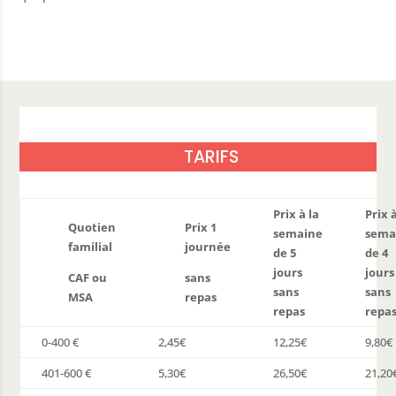
poste
e l’eau
 habitat
e voisinage
 public
TARIFS
Prix à la
Prix 
Quotien
Prix 1
semaine
sema
ercommunal
familial
journée
de 5
de 4
sse
jours
jours
CAF ou
sans
sans
sans
nfance
MSA
repas
repas
repa
laire
0-400 €
2,45€
12,25€
9,80€
u sport
401-600 €
5,30€
26,50€
21,20