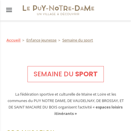
Accueil
Enfance jeunesse
Semaine du sport
s
êtés
municipal
SEMAINE DU
SPORT
lus
res
La fédération sportive et culturelle de Maine et Loire et les
tions
communes du PUY NOTRE DAME, DE VAUDELNAY, DE BROSSAY, ET
nicipaux
DE SAINT MACAIRE DU BOIS organisent l’activité «
espaces loisirs
itinérants »