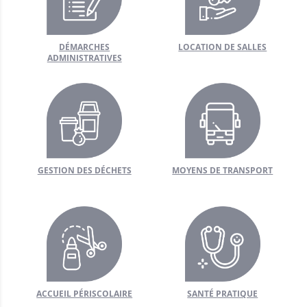
erons
ger?
DÉMARCHES
LOCATION DE SALLES
ADMINISTRATIVES
ions
tourisme
e local
nées
GESTION DES DÉCHETS
MOYENS DE TRANSPORT
 commune
l
ACCUEIL PÉRISCOLAIRE
SANTÉ PRATIQUE