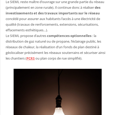
poste
Le SIEML reste maître d’ouvrage sur une grande partie du réseau
(principalement en zone rurale). Il continue donc à réaliser
des
e l’eau
investissements et des travaux importants sur le réseau
concédé pour assurer aux habitants l’accès à une électricité de
 habitat
qualité (travaux de renforcements, extensions, sécurisations,
e voisinage
effacements esthétiques…).
Le SIEML propose d’autres
compétences optionnelles
: la
 public
distribution de gaz naturel ou de propane, l’éclairage public, les
réseaux de chaleur, la réalisation d’un fonds de plan destiné à
géolocaliser précisément les réseaux souterrains et sécuriser ainsi
les chantiers (
PCRS
ou plan corps de rue simplifié).
ercommunal
sse
nfance
laire
u sport