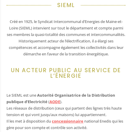
SIEML
hèque
Créé en 1925, le Syndicat Intercommunal d’Energies de Maine-et-
Loire (SIEML) intervient sur tout le département et compte parmi
ère
ses membres la quasi-totalité des communes et intercommunalités.
nistratives
Historiquement acteur de l’électrification, il a élargi ses
compétences et accompagne également les collectivités dans leur
 public
démarche en faveur de la transition énergétique.
/ Artisans
UN ACTEUR PUBLIC AU SERVICE DE
fs et récréatifs
L’ÉNERGIE
 déchets
mairie
Le SIEML est une
Autorité Organisatrice de la Distribution
publique d’Electricité
(
AODE
).
 matériel
Les réseaux de distribution (ceux qui partent des lignes très haute
utiles
tension et qui vont jusqu’aux maisons) lui appartiennent.
Il les met à disposition du
concessionnaire
national Enedis qui les
sse
gère pour son compte et contrôle son activité.