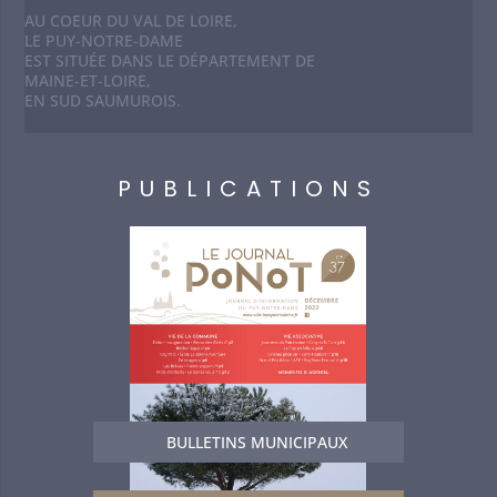
AU COEUR DU VAL DE LOIRE,
LE PUY-NOTRE-DAME
EST SITUÉE DANS LE DÉPARTEMENT DE
MAINE-ET-LOIRE,
EN SUD SAUMUROIS.
PUBLICATIONS
BULLETINS MUNICIPAUX