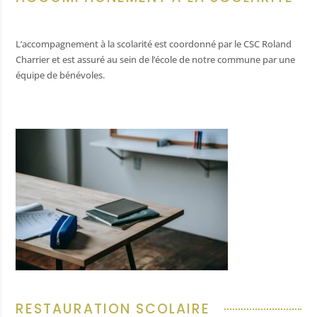
erons
ger?
L’accompagnement à la scolarité est coordonné par le CSC Roland
Charrier et est assuré au sein de l’école de notre commune par une
équipe de bénévoles.
ions
tourisme
e local
nées
 commune
l
RESTAURATION SCOLAIRE