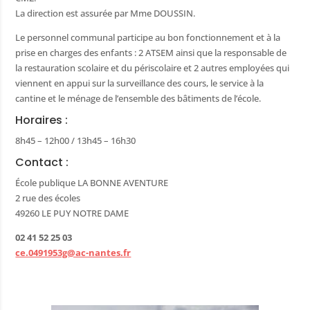
La direction est assurée par Mme DOUSSIN.
Le personnel communal participe au bon fonctionnement et à la
hèque
prise en charges des enfants : 2 ATSEM ainsi que la responsable de
la restauration scolaire et du périscolaire et 2 autres employées qui
ère
viennent en appui sur la surveillance des cours, le service à la
nistratives
cantine et le ménage de l’ensemble des bâtiments de l’école.
Horaires :
 public
8h45 – 12h00 / 13h45 – 16h30
/ Artisans
Contact :
fs et récréatifs
École publique LA BONNE AVENTURE
 déchets
2 rue des écoles
49260 LE PUY NOTRE DAME
mairie
02 41 52 25 03
 matériel
ce.0491953g@ac-nantes.fr
utiles
sse