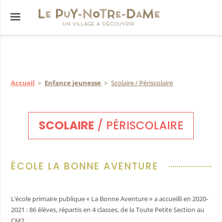
s
Accueil
Enfance jeunesse
Scolaire / Périscolaire
êtés
municipal
SCOLAIRE
/ PÉRISCOLAIRE
lus
res
tions
ÉCOLE LA BONNE AVENTURE
nicipaux
L’école primaire publique « La Bonne Aventure » a accueilli en 2020-
2021 : 86 élèves, répartis en 4 classes, de la Toute Petite Section au
CM2.