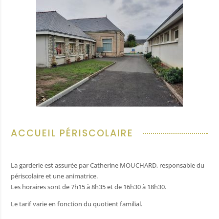
poste
e l’eau
 habitat
e voisinage
 public
ercommunal
ACCUEIL PÉRISCOLAIRE
sse
nfance
La garderie est assurée par Catherine MOUCHARD, responsable du
périscolaire et une animatrice.
laire
Les horaires sont de 7h15 à 8h35 et de 16h30 à 18h30.
u sport
Le tarif varie en fonction du quotient familial.