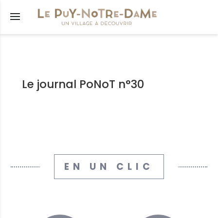
s
Le journal PoNoT n°30
êtés
municipal
lus
res
tions
EN UN CLIC
nicipaux