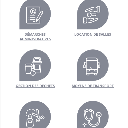
hèque
ère
DÉMARCHES
LOCATION DE SALLES
ADMINISTRATIVES
nistratives
 public
/ Artisans
fs et récréatifs
 déchets
GESTION DES DÉCHETS
MOYENS DE TRANSPORT
mairie
 matériel
utiles
sse