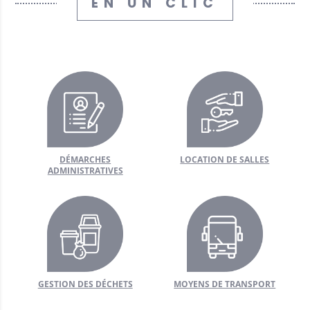
EN UN CLIC
hèque
ère
nistratives
 public
/ Artisans
DÉMARCHES
LOCATION DE SALLES
fs et récréatifs
ADMINISTRATIVES
 déchets
mairie
 matériel
utiles
GESTION DES DÉCHETS
MOYENS DE TRANSPORT
sse