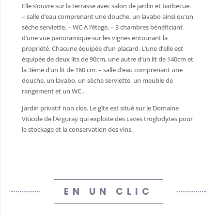
Elle s’ouvre sur la terrasse avec salon de jardin et barbecue.
– salle d’eau comprenant une douche, un lavabo ainsi qu’un
sèche serviette, – WC A l’étage, – 3 chambres bénéficiant
hèque
d’une vue panoramique sur les vignes entourant la
propriété. Chacune équipée d’un placard. L’une d’elle est
ère
équipée de deux lits de 90cm, une autre d’un lit de 140cm et
nistratives
la 3ème d’un lit de 160 cm. – salle d’eau comprenant une
douche, un lavabo, un sèche serviette, un meuble de
 public
rangement et un WC .
/ Artisans
Jardin privatif non clos. Le gîte est situé sur le Domaine
fs et récréatifs
Viticole de l’Arguray qui exploite des caves troglodytes pour
le stockage et la conservation des vins.
 déchets
mairie
 matériel
utiles
EN UN CLIC
sse