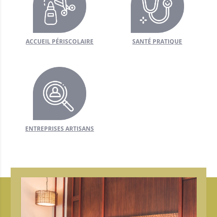
’urgence
ACCUEIL PÉRISCOLAIRE
SANTÉ PRATIQUE
’urgence
age à domicile
airie
s de Santé
ENTREPRISES ARTISANS
ping-car
ments
+
R