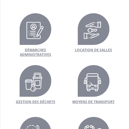
poste
e l’eau
 habitat
e voisinage
 public
DÉMARCHES
LOCATION DE SALLES
ADMINISTRATIVES
ercommunal
sse
nfance
GESTION DES DÉCHETS
MOYENS DE TRANSPORT
laire
u sport