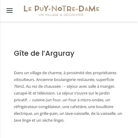
s
Gîte de l’Arguray
êtés
municipal
Dans un village de charme, à proximité des propriétaires
lus
viticulteurs. Ancienne boulangerie restaurée, superficie
76m2. Au rez de chaussée : – séjour avec salle à manger,
res
canapé-lit et télévision. Le séjour s’ouvre sur le jardin
privatif. – cuisine (un four, un four à micro-ondes, un
tions
réfrigérateur-congélateur, une cafetière, une bouilloire
nicipaux
électrique, un grille-pain, un lave-vaisselle, de la vaisselle, un
lave linge et un sèche linge).