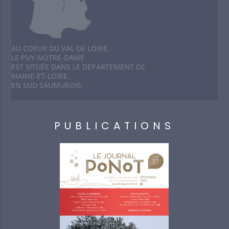
AU COEUR DU VAL DE LOIRE,
LE PUY-NOTRE-DAME
EST SITUÉE DANS LE DÉPARTEMENT DE
MAINE-ET-LOIRE,
EN SUD SAUMUROIS.
PUBLICATIONS