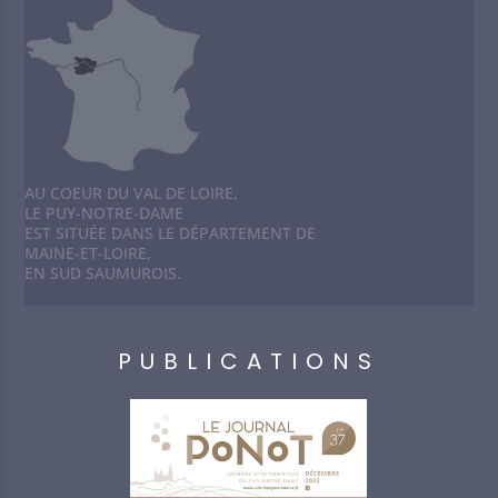
AU COEUR DU VAL DE LOIRE,
LE PUY-NOTRE-DAME
EST SITUÉE DANS LE DÉPARTEMENT DE
MAINE-ET-LOIRE,
EN SUD SAUMUROIS.
PUBLICATIONS