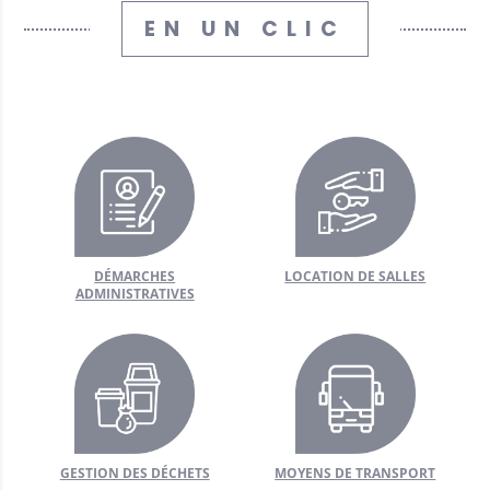
EN UN CLIC
hèque
ère
nistratives
 public
/ Artisans
fs et récréatifs
DÉMARCHES
LOCATION DE SALLES
ADMINISTRATIVES
 déchets
mairie
 matériel
utiles
sse
GESTION DES DÉCHETS
MOYENS DE TRANSPORT